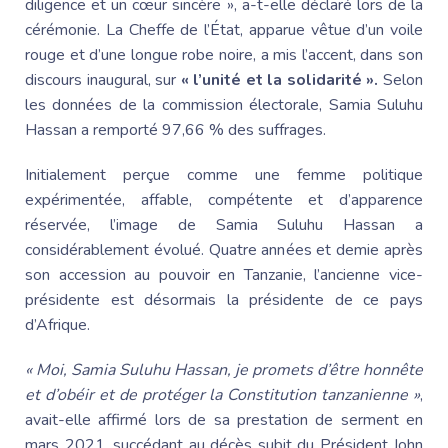
diligence et un cœur sincère », a-t-elle déclaré lors de la
cérémonie.
La Cheffe
de l’État, apparue vêtue d’un voile
rouge et d’une longue robe noire, a mis l’accent, dans son
discours inaugural, sur
« l’unité et la solidarité ».
Selon
les données de la commission électorale,
Samia Suluhu
Hassan a remporté 97,66 % des suffrages.
Initialement perçue comme une femme politique
expérimentée, affable, compétente et d’apparence
réservée, l’image de
Samia Suluhu
Hassan a
considérablement évolué. Quatre années et demie après
son accession au pouvoir en Tanzanie, l’ancienne vice-
présidente est désormais la présidente de ce pays
d’Afrique.
« Moi,
Samia Suluhu
Hassan, je promets d’être honnête
et d’obéir et de protéger la Constitution tanzanienne »
,
avait-elle affirmé lors de sa prestation de serment en
mars 2021, succédant au décès subit du
Président John