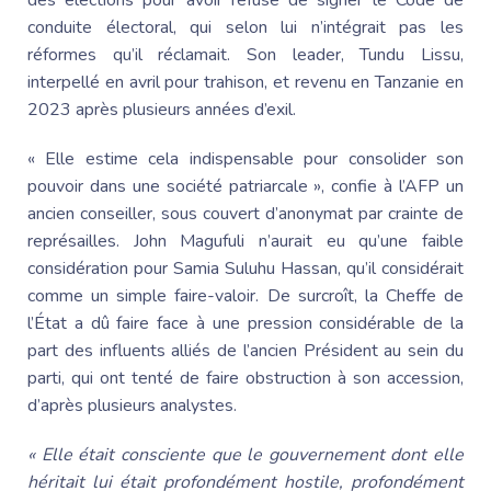
des élections pour avoir refusé de signer le Code de
conduite électoral, qui selon lui n’intégrait pas les
réformes qu’il réclamait. Son leader,
Tundu Lissu
,
interpellé en avril pour trahison, et revenu en Tanzanie en
2023 après plusieurs années d’exil.
« Elle estime cela indispensable pour consolider son
pouvoir dans une société patriarcale », confie à l’AFP un
ancien conseiller, sous couvert d’anonymat par crainte de
représailles.
John Magufuli
n’aurait eu qu’une faible
considération pour
Samia Suluhu
Hassan, qu’il considérait
comme un simple faire-valoir. De surcroît,
la Cheffe
de
l’État a dû faire face à une pression considérable de la
part des influents alliés de l’ancien Président au sein du
parti, qui ont tenté de faire obstruction à son accession,
d’après plusieurs analystes.
« Elle était consciente que le gouvernement dont elle
héritait lui était profondément hostile, profondément