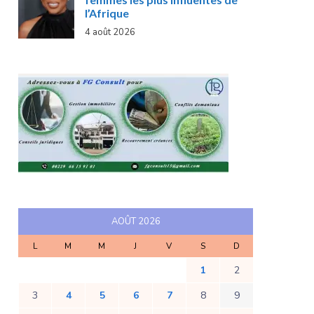
l’Afrique
4 août 2026
AOÛT 2026
L
M
M
J
V
S
D
1
2
3
4
5
6
7
8
9