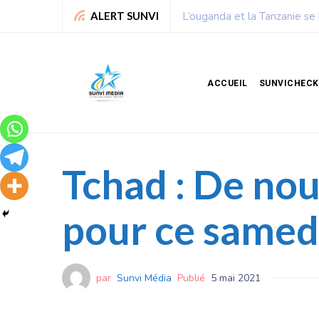
lliards de dollars
Chronique de Nelie : Un peu
ALERT SUNVI
ACCUEIL
SUNVICHECK
Tchad : De nou
pour ce samed
par
Sunvi Média
Publié
5 mai 2021