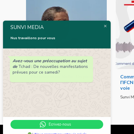
SUNVI MEDIA
Nus travaillons pour vous
Avez-vous une préoccupation au sujet
de
Tchad : De nouvelles manifestations
prévues pour ce samedi?
Chronique de Nelie : Un peuple
Comme
qui résiste est déjà un peuple
l’IFC
qui gagne
voie
Nelie Kadéwé Dodjinou
Sunvi M
6 août 2026
Ecrivez-nous