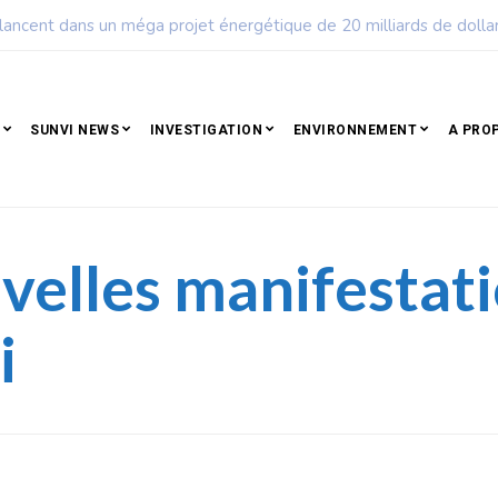
ple qui résiste est déjà un peuple qui gagne
SUNVI NEWS
INVESTIGATION
ENVIRONNEMENT
A PRO
velles manifestat
i