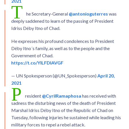
2021
T
he Secretary-General
@antonioguterres
was
deeply saddened to learn of the passing of President
Idriss Déby Itno of Chad.
He expresses his profound condolences to President
Déby Itno´s family, as well as to the people and the
Government of Chad.
https://t.co/YlLFDlAVGF
— UN Spokesperson (@UN_Spokesperson)
April 20,
2021
P
resident
@CyrilRamaphosa
has received with
sadness the disturbing news of the death of President
Marshal Idriss Déby Itno of the Republic of Chad on
Tuesday, following injuries he sustained while leading his
military forces to repel a rebel attack.