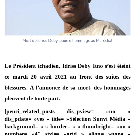
Mort de Idriss Deby, pluie d’hommage au Maréchal
Le Président tchadien, Idriss Deby Itno s’est éteint
ce mardi 20 avril 2021 au front des suites des
blessures. A l’annonce de sa mort, des hommages
pleuvent de toute part.
[penci_related_posts dis_pview= »no »
dis_pdate= »yes » title= »Sélection Sunvi Média »
background= » » border= » » thumbright= »no »
number= »4″ style= »grid » align= »none »