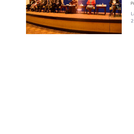
P
L
2