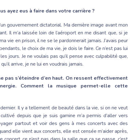
us ayez eus à faire dans votre carrière ?
 d’un gouvernement dictatorial. Ma dernière image avant mon
nt. Il m’a laissée loin de l’aéroport en me disant que, si je
a vie en prison, il ne se le pardonnerait jamais. J’avais peur
épendants, le choix de ma vie, je dois le faire. Ce n’est pas lui
 les jours. Je ne voulais pas qu’il pense avec culpabilité que,
u’il arrive, je ne lui en voudrais jamais.
ne pas s’éteindre d’en haut. On ressent effectivement
énergie. Comment la musique permet-elle cette
dernier. Il y a tellement de beauté dans la vie, si on ne veut
i cultivé depuis que je suis gamine m’a permis d’aller vers
 voyager partout et voir des gens à mes concerts avec des
quand elle vient aux concerts, elle est censée m’aider après,
e concert, ce n’est pas dans la salle que ça se passe, c’est