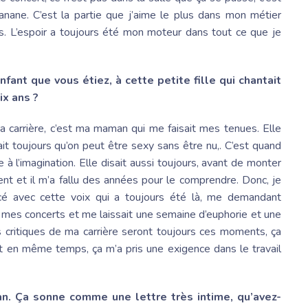
banane. C’est la partie que j’aime le plus dans mon métier
ns. L’espoir a toujours été mon moteur dans tout ce que je
fant que vous étiez, à cette petite fille qui chantait
ix ans ?
carrière, c’est ma maman qui me faisait mes tenues. Elle
it toujours qu’on peut être sexy sans être nu,. C’est quand
 à l’imagination. Elle disait aussi toujours, avant de monter
ment et il m’a fallu des années pour le comprendre. Donc, je
é avec cette voix qui a toujours été là, me demandant
t mes concerts et me laissait une semaine d’euphorie et une
es critiques de ma carrière seront toujours ces moments, ça
 et en même temps, ça m’a pris une exigence dans le travail
an. Ça sonne comme une lettre très intime, qu’avez-