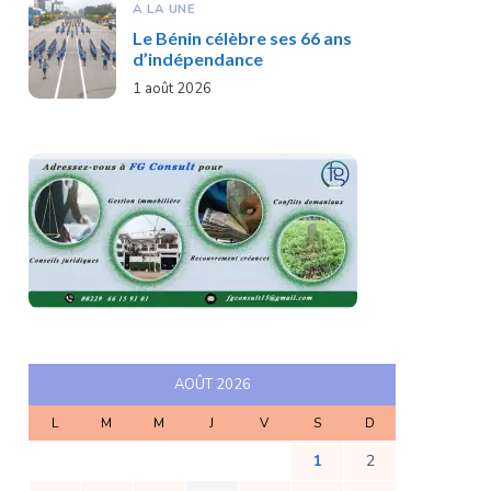
A LA UNE
Le Bénin célèbre ses 66 ans
d’indépendance
1 août 2026
AOÛT 2026
L
M
M
J
V
S
D
1
2