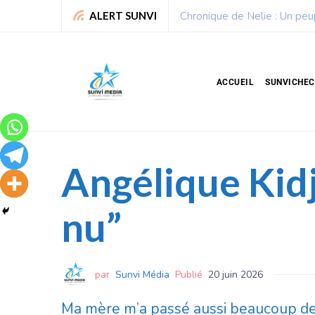
Sport : La Fédération bénino
ALERT SUNVI
ACCUEIL
SUNVICHE
Angélique Kidj
nu”
par
Sunvi Média
Publié
20 juin 2026
Ma mère m’a passé aussi beaucoup de va