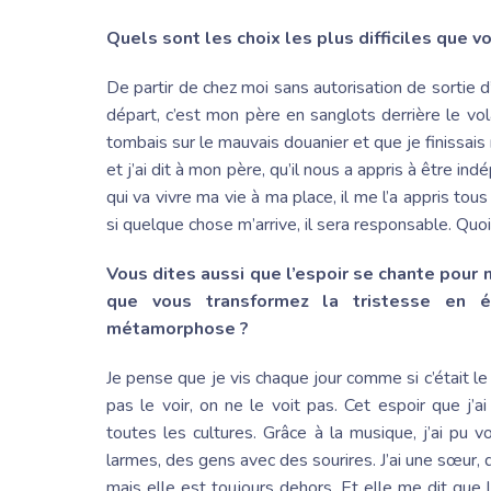
Quels sont les choix les plus difficiles que vo
De partir de chez moi sans autorisation de sortie
départ, c’est mon père en sanglots derrière le vola
tombais sur le mauvais douanier et que je finissais m
et j’ai dit à mon père, qu’il nous a appris à être ind
qui va vivre ma vie à ma place, il me l’a appris tous
si quelque chose m’arrive, il sera responsable. Quoi q
Vous dites aussi que l’espoir se chante pour 
que vous transformez la tristesse en 
métamorphose ?
Je pense que je vis chaque jour comme si c’était le 
pas le voir, on ne le voit pas. Cet espoir que j’a
toutes les cultures. Grâce à la musique, j’ai pu
larmes, des gens avec des sourires. J’ai une sœur, 
mais elle est toujours dehors. Et elle me dit que l