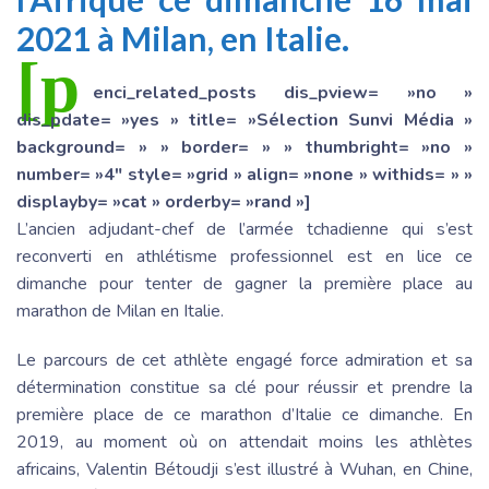
2021 à Milan, en Italie.
[p
enci_related_posts dis_pview= »no »
dis_pdate= »yes » title= »Sélection Sunvi Média »
background= » » border= » » thumbright= »no »
number= »4″ style= »grid » align= »none » withids= » »
displayby= »cat » orderby= »rand »]
L’ancien adjudant-chef de l’armée tchadienne qui s’est
reconverti en athlétisme professionnel est en lice ce
dimanche pour tenter de gagner la première place au
marathon de Milan en Italie.
Le parcours de cet athlète engagé force admiration et sa
détermination constitue sa clé pour réussir et prendre la
première place de ce marathon d’Italie ce dimanche. En
2019, au moment où on attendait moins les athlètes
africains, Valentin Bétoudji s’est illustré à Wuhan, en Chine,