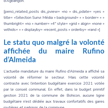
d’Agbangon.
[penci_related_posts dis_pview= »no » dis_pdate= »yes »
title= »Sélection Sunvi Média » background= » » border= » »
thumbright= »no » number= »4″ style= »grid » align= »none »
withids= » » displayby= »recent_posts » orderby= »rand »]
Le statu quo malgré la volonté
affichée du maire Rufino
d’Almeida
L’actuelle mandature du maire Rufino d’Almeida a affiché sa
volonté de réformer le secteur. Mais cette volonté
contraste avec l’intention budgétaire exercice 2021 votée
par le conseil communal. En effet, dans le budget primitif
gestion 2021 de la commune de Bohicon, aucune ligne
budgétaire n’est dédiée aux travaux confortatifs des gares
routières et parkings de la commune.