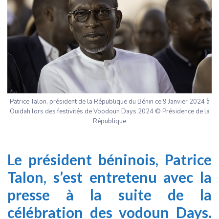
Patrice Talon, président de la République du Bénin ce 9 Janvier 2024 à
Ouidah lors des festivités de Voodoun Days 2024 © Présidence de la
République
Le président béninois, Patrice
Talon,
s’est entretenu avec la
presse
à la suite de la
célébration des vodoun Days.