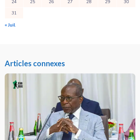
24
25
26
27
28
29
30
31
« Juil
Articles connexes