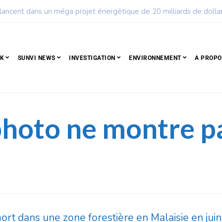
ple qui résiste est déjà un peuple qui gagne
CK
SUNVI NEWS
INVESTIGATION
ENVIRONNEMENT
A PROPO
photo ne montre p
rt dans une zone forestière en Malaisie en jui