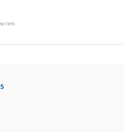
e l'Info
s