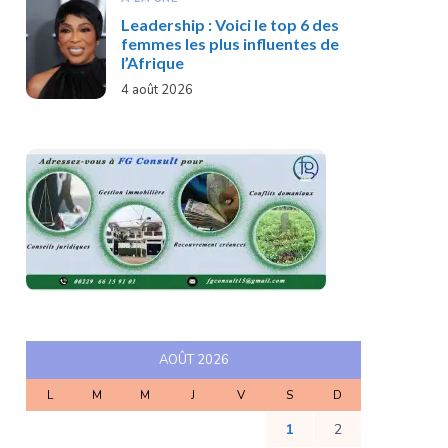
Leadership : Voici le top 6 des
femmes les plus influentes de
l’Afrique
4 août 2026
AOÛT 2026
L
M
M
J
V
S
D
1
2