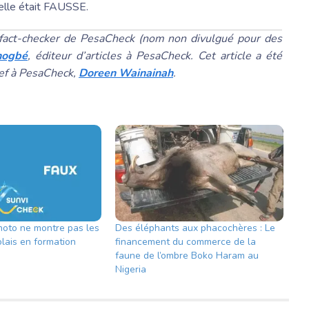
elle était FAUSSE.
un fact-checker de PesaCheck (nom non divulgué pour des
nogbé
, éditeur d’articles à PesaCheck. Cet article a été
hef à PesaCheck,
Doreen Wainainah
.
hoto ne montre pas les
Des éléphants aux phacochères : Le
olais en formation
financement du commerce de la
faune de l’ombre Boko Haram au
Nigeria