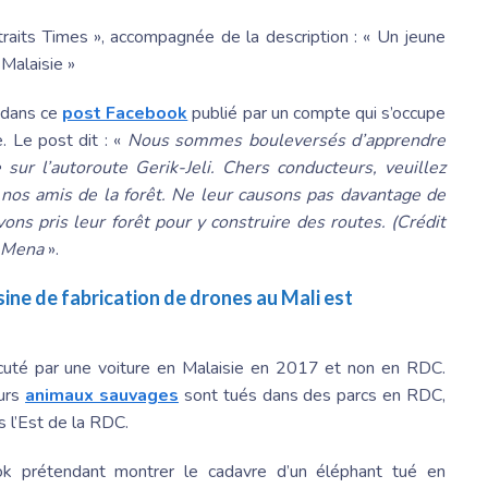
raits Times », accompagnée de la description : « Un jeune
Malaisie »
n dans ce
post Facebook
publié par un compte qui s’occupe
. Le post dit : «
Nous sommes bouleversés d’apprendre
sur l’autoroute Gerik-Jeli. Chers conducteurs, veuillez
à nos amis de la forêt. Ne leur causons pas davantage de
vons pris leur forêt pour y construire des routes. (Crédit
Mena
».
ine de fabrication de drones au Mali est
rcuté par une voiture en Malaisie en 2017 et non en RDC.
eurs
animaux sauvages
sont tués dans des parcs en RDC,
 l’Est de la RDC.
ok prétendant montrer le cadavre d’un éléphant tué en