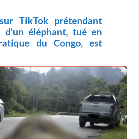
ur TikTok prétendant
 d’un éléphant, tué en
ratique du Congo, est