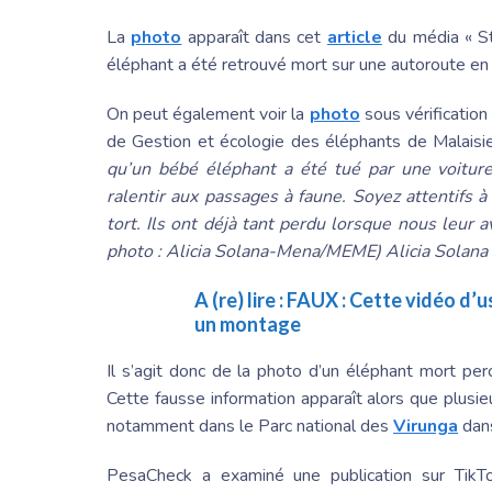
La
photo
apparaît dans cet
article
du média « St
éléphant a été retrouvé mort sur une autoroute en 
On peut également voir la
photo
sous vérificatio
de Gestion et écologie des éléphants de Malaisie
qu’un bébé éléphant a été tué par une voiture 
ralentir aux passages à faune. Soyez attentifs 
tort. Ils ont déjà tant perdu lorsque nous leur a
photo :
Alicia Solana
-Mena/MEME)
Alicia Solana
A (re) lire :
FAUX : Cette vidéo d’us
un montage
Il s’agit donc de la photo d’un éléphant mort pe
Cette fausse information apparaît alors que plusi
notamment dans le Parc national des
Virunga
dans
PesaCheck a examiné une publication sur TikT