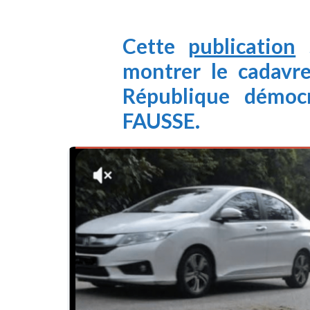
Cette
publication
s
montrer le cadavre
République démoc
FAUSSE.