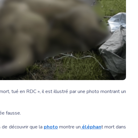
mort, tué en RDC », il est illustré par une photo montrant un
ée fausse.
 de découvrir que la
photo
montre un
éléphan
t mort dans