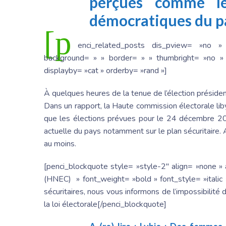
perçues comme le
démocratiques du p
[p
enci_related_posts dis_pview= »no »
background= » » border= » » thumbright= »no » 
displayby= »cat » orderby= »rand »]
À quelques heures de la tenue de l’élection présidenti
Dans un rapport, la Haute commission électorale lib
que les élections prévues pour le 24 décembre 2021
actuelle du pays notamment sur le plan sécuritaire.
au moins.
[penci_blockquote style= »style-2″ align= »none »
(HNEC) » font_weight= »bold » font_style= »italic »
sécuritaires, nous vous informons de l’impossibilité
la loi électorale[/penci_blockquote]