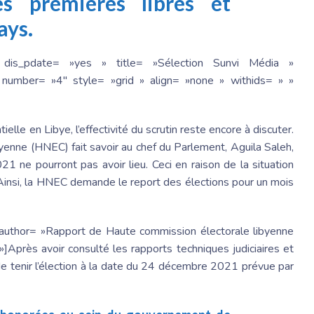
s premières libres et
ays.
 dis_pdate= »yes » title= »Sélection Sunvi Média »
number= »4″ style= »grid » align= »none » withids= » »
elle en Libye, l’effectivité du scrutin reste encore à discuter.
yenne (HNEC) fait savoir au chef du Parlement, Aguila Saleh,
 ne pourront pas avoir lieu. Ceci en raison de la situation
 Ainsi, la HNEC demande le report des élections pour un mois
 author= »Rapport de Haute commission électorale libyenne
]Après avoir consulté les rapports techniques judiciaires et
 de tenir l’élection à la date du 24 décembre 2021 prévue par