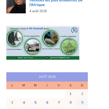
l’Afrique
4 août 2026
AOÛT 2026
L
M
M
J
V
S
D
1
2
3
4
5
6
7
8
9