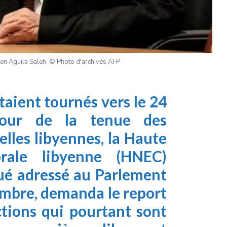
yen Aguila Saleh. © Photo d'archives AFP
taient tournés vers le 24
jour de la tenue des
elles libyennes, la
Haute
rale libyenne
(HNEC)
é adressé au Parlement
embre, demanda le report
ctions qui pourtant sont