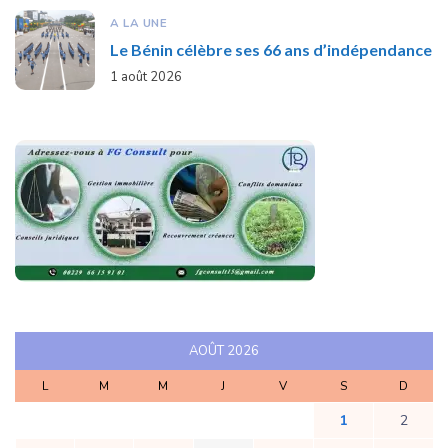
A LA UNE
Le Bénin célèbre ses 66 ans d’indépendance
1 août 2026
AOÛT 2026
L
M
M
J
V
S
D
1
2