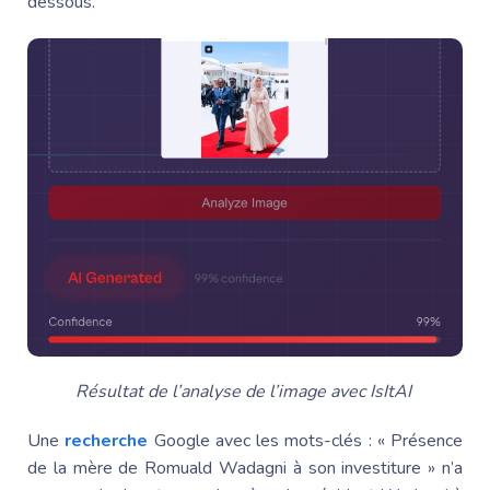
dessous.
Résultat de l’analyse de l’image avec IsItAI
Une
recherche
Google avec les mots-clés : « Présence
de la mère de
Romuald Wadagni
à son investiture » n’a