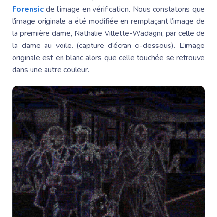
Forensic
de l’image en vérification. Nous constatons que
l’image originale a été modifiée en remplaçant l’image de
la première dame,
Nathalie Villette
-Wadagni, par celle de
la dame au voile. (capture d’écran ci-dessous). L’image
originale est en blanc alors que celle touchée se retrouve
dans une autre couleur.