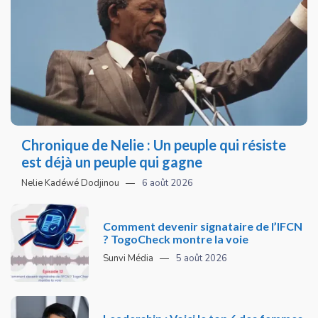
Chronique de Nelie : Un peuple qui résiste
est déjà un peuple qui gagne
Nelie Kadéwé Dodjinou
6 août 2026
Comment devenir signataire de l’IFCN
? TogoCheck montre la voie
Sunvi Média
5 août 2026