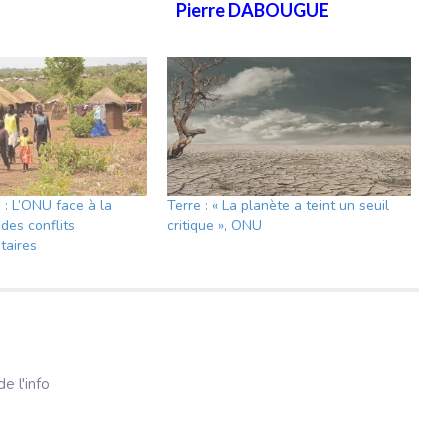
Pierre DABOUGUE
: L’ONU face à la
Terre : « La planète a teint un seuil
des conflits
critique », ONU
taires
e l'info