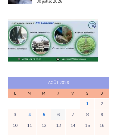
30 juillet 2026
AOÛT 2026
L
M
M
J
V
S
D
1
2
3
4
5
6
7
8
9
10
11
12
13
14
15
16