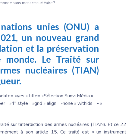
 monde sans menace nucléaire ?
 nations unies (ONU) a
 2021, un nouveau grand
dation et la préservation
e monde. Le Traité sur
 armes nucléaires (TIAN)
gueur.
date= »yes » title= »Sélection Sunvi Média »
r= »4″ style= »grid » align= »none » withids= » »
aité sur l’interdiction des armes nucléaires (TIAN). Et ce 22
ormément à son article 15. Ce traité est ‹‹ un instrument