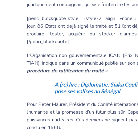
juridiquement contraignant qui vise à interdire les a
[penci_blockquote style= »style-2″ align= »none » 
jour, 86 Etats ont déjà signé le traité et 51 l’ont d
produire, tester, acquérir ou stocker d’armes 
[/penci_blockquote]
L’Organisation non gouvernementale ICAN (Prix No
TIAN), indique dans un communiqué publié sur son 
procédure de ratification du traité ».
A (re) lire :
Diplomatie: Siaka Coul
pose ses valises au Sénégal
Pour Peter Maurer, Président du Comité international
l’humanité et la promesse d’un futur plus sûr. Cepe
puissances nucléaires. Ces derniers ne signent pas l
conclu en 1968.