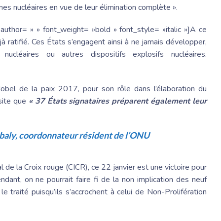
rmes nucléaires en vue de leur élimination complète ».
author= » » font_weight= »bold » font_style= »italic »]A ce
éjà ratifié. Ces États s’engagent ainsi à ne jamais développer,
nucléaires ou autres dispositifs explosifs nucléaires.
bel de la paix 2017, pour son rôle dans l’élaboration du
site que
« 37 États signataires préparent également leur
ibaly, coordonnateur résident de l’ONU
 de la Croix rouge (CICR), ce 22 janvier est une victoire pour
ndant, on ne pourrait faire fi de la non implication des neuf
e traité puisqu’ils s’accrochent à celui de Non-Prolifération