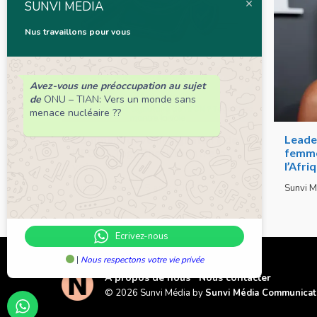
SUNVI MEDIA
Nus travaillons pour vous
Avez-vous une préoccupation au sujet
de
ONU – TIAN: Vers un monde sans
menace nucléaire ??
Comment devenir signataire de
Leader
l’IFCN ? TogoCheck montre la
femmes
voie
l’Afri
Sunvi Média
5 août 2026
Sunvi M
Ecrivez-nous
|
Nous respectons votre vie privée
A propos de nous
Nous contacter
© 2026 Sunvi Média by
Sunvi Média Communicat