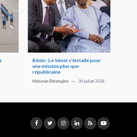
s
Bénin : Le Sénat s’installe pour
une mission plus que
républicaine
Mahunan Bérengère
30 juillet 2026