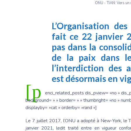
ONU - TIAN: Vers un
L’Organisation des
fait ce 22 janvier
pas dans la consoli
de la paix dans l
l’interdiction des
est désormais en vi
[p
enci_related_posts dis_pview= »no » dis_p
background= » » border= » » thumbright= »no » numbe
displayby= »cat » orderby= »rand »]
Le 7 juillet 2017, l’ONU a adopté à New-York, le Tr
janvier 2021, ledit traité entre en vigueur conf