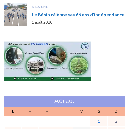
A LA UNE
Le Bénin célèbre ses 66 ans d’indépendance
1 août 2026
AOÛT 2026
L
M
M
J
V
S
D
1
2