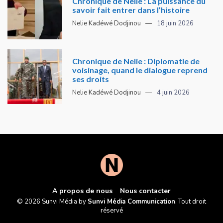
Chronique de Nelie : La puissance du
savoir fait entrer dans l’histoire
Nelie Kadéwé Dodjinou
18 juin 2026
Chronique de Nelie : Diplomatie de
voisinage, quand le dialogue reprend
ses droits
Nelie Kadéwé Dodjinou
4 juin 2026
A propos de nous
Nous contacter
© 2026 Sunvi Média by
Sunvi Média Communication
. Tout droit
réservé