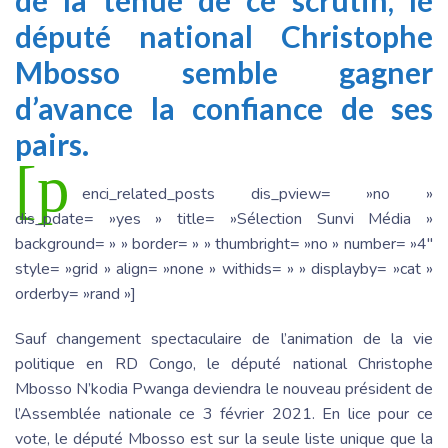
de la tenue de ce scrutin, le
député national Christophe
Mbosso semble gagner
d’avance la confiance de ses
pairs.
[p
enci_related_posts dis_pview= »no »
dis_pdate= »yes » title= »Sélection Sunvi Média »
background= » » border= » » thumbright= »no » number= »4″
style= »grid » align= »none » withids= » » displayby= »cat »
orderby= »rand »]
Sauf changement spectaculaire de l’animation de la vie
politique en RD Congo, le député national Christophe
Mbosso N’kodia Pwanga deviendra le nouveau président de
l’Assemblée nationale ce 3 février 2021. En lice pour ce
vote, le député Mbosso est sur la seule liste unique que la