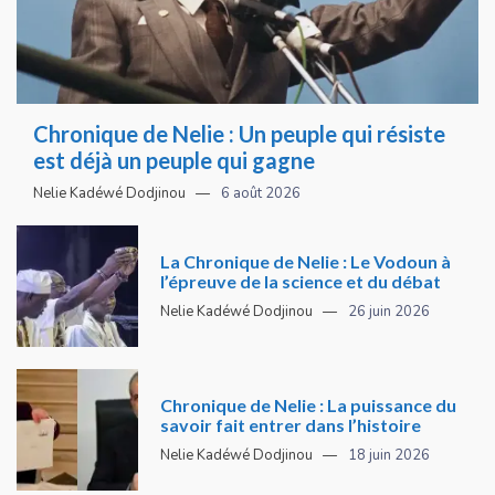
Chronique de Nelie : Un peuple qui résiste
est déjà un peuple qui gagne
Nelie Kadéwé Dodjinou
6 août 2026
La Chronique de Nelie : Le Vodoun à
l’épreuve de la science et du débat
Nelie Kadéwé Dodjinou
26 juin 2026
Chronique de Nelie : La puissance du
savoir fait entrer dans l’histoire
Nelie Kadéwé Dodjinou
18 juin 2026