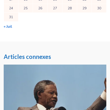
24
25
26
27
28
29
30
31
« Juil
Articles connexes