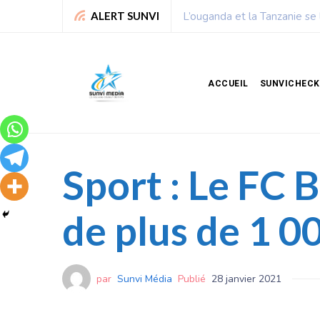
 milliards de dollars
Chronique de Nelie : Un p
ALERT SUNVI
ACCUEIL
SUNVICHECK
Sport : Le FC 
de plus de 1 0
par
Sunvi Média
Publié
28 janvier 2021