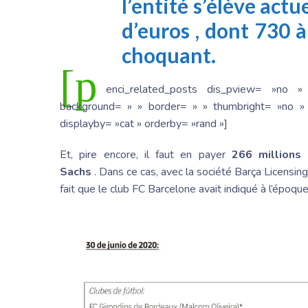
l’entité s’élève act
d’euros
, dont
730 à
choquant.
[p
enci_related_posts dis_pview= »no »
background= » » border= » » thumbright= »no » 
displayby= »cat » orderby= »rand »]
Et, pire encore, il faut en payer
266 millions
Sachs
. Dans ce cas, avec la société Barça Licensin
fait que le club FC Barcelone avait indiqué à l’époque 