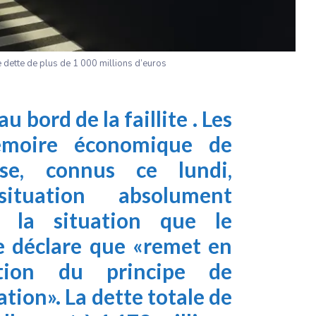
 dette de plus de 1 000 millions d’euros
au bord de la faillite
. Les
émoire économique de
aise, connus ce lundi,
ituation absolument
st la situation que le
 déclare que «remet en
cation du principe de
ation». La
dette totale
de