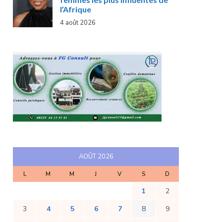
l’Afrique
4 août 2026
AOÛT 2026
L
M
M
J
V
S
D
1
2
3
4
5
6
7
8
9