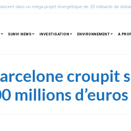
euple qui résiste est déjà un peuple qui gagne
SUNVI NEWS
INVESTIGATION
ENVIRONNEMENT
A PRO
Barcelone croupit 
00 millions d’euros