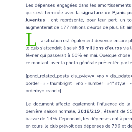
Les dépenses engagées dans les amortissements et
qui s’est terminée avec la
signature de Pjanic po
Juventus
, ont représenté, pour leur part, un to
augmenterait de 177 millions d’euros de plus. Et, ain
L
a situation est également devenue encore pl
le club s’attendait à saisir
56 millions d’euros
via 
février qui passerait à 50% en mai. Quelque chose 
ce montant, avec la photo générale présentée par leu
[penci_related_posts dis_pview= »no » dis_pdate
border= » » thumbright= »no » number= »4″ style= »g
orderby= »rand »]
Le document affecte également l’influence de la s
dernière saison normale,
2018/219
, étaient de 99
baisse de 14%. Cependant, les dépenses ont à pein
en cours, le club prévoit des dépenses de 796 et de