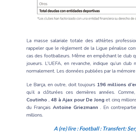
La masse salariale totale des athlètes professi
rappeler que le règlement de la Ligue pénalise co
cas des footballeurs. Même en empêchant le club qu
joueurs. L’UEFA, en revanche, indique qu’un club 
normalement. Les données publiées par la mémoire
Le Barça, en outre, doit toujours
196 millions d’e
qu’il a clôturées ces dernières années. Comm
Coutinho
,
48 à Ajax pour De Jong
et cinq million
du Français
Antoine Griezmann
. En contrepartie
millions.
A (re) lire :
Football : Transfert: Se