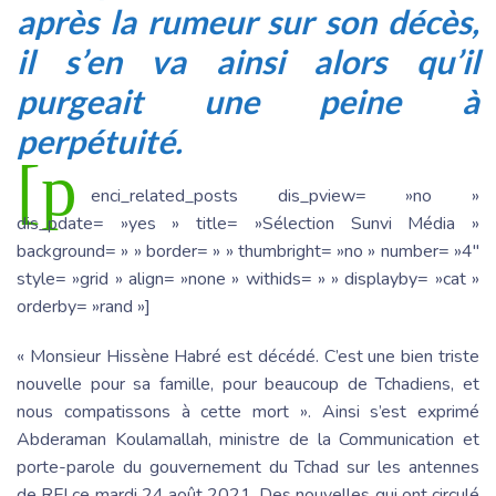
après la rumeur sur son décès,
il s’en va ainsi alors qu’il
purgeait une peine à
perpétuité.
[p
enci_related_posts dis_pview= »no »
dis_pdate= »yes » title= »Sélection Sunvi Média »
background= » » border= » » thumbright= »no » number= »4″
style= »grid » align= »none » withids= » » displayby= »cat »
orderby= »rand »]
« Monsieur Hissène Habré est décédé. C’est une bien triste
nouvelle pour sa famille, pour beaucoup de Tchadiens, et
nous compatissons à cette mort
». Ainsi s’est exprimé
Abderaman Koulamallah, ministre de la Communication et
porte-parole du gouvernement du Tchad sur les antennes
de RFI ce mardi
24 août 2021. Des nouvelles qui ont circulé