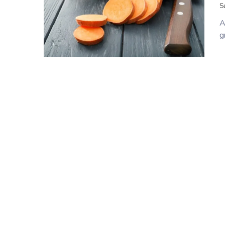
S
A
g