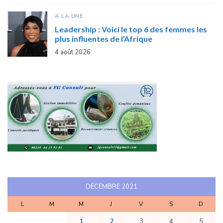
A LA UNE
Leadership : Voici le top 6 des femmes les
plus influentes de l’Afrique
4 août 2026
DÉCEMBRE 2021
L
M
M
J
V
S
D
1
2
3
4
5