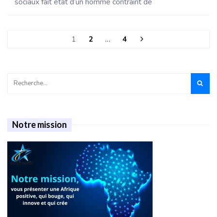
sociaux fait état d’un homme contraint de
1
2
…
4
Notre mission