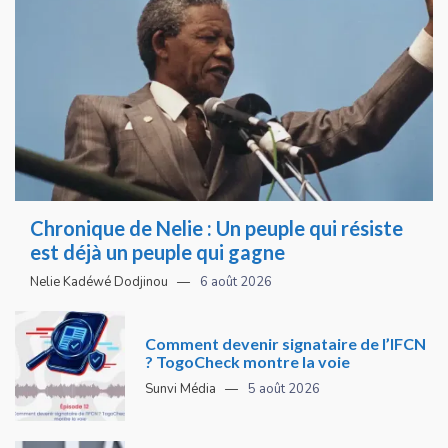
Chronique de Nelie : Un peuple qui résiste
est déjà un peuple qui gagne
Nelie Kadéwé Dodjinou
6 août 2026
Comment devenir signataire de l’IFCN
? TogoCheck montre la voie
Sunvi Média
5 août 2026