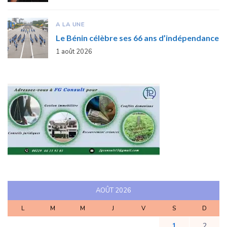
A LA UNE
Le Bénin célèbre ses 66 ans d’indépendance
1 août 2026
AOÛT 2026
L
M
M
J
V
S
D
1
2