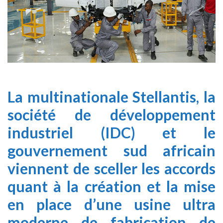
La multinationale Stellantis, la
société de développement
industriel (IDC) et le
gouvernement sud africain
viennent de sceller les accords
quant à la création et la mise
en place d’une usine ultra
moderne de fabrication de