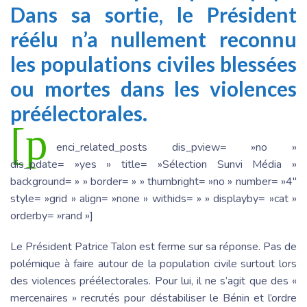
Dans sa sortie, le Président
réélu n’a nullement reconnu
les populations civiles blessées
ou mortes dans les violences
préélectorales.
[p
enci_related_posts dis_pview= »no »
dis_pdate= »yes » title= »Sélection Sunvi Média »
background= » » border= » » thumbright= »no » number= »4″
style= »grid » align= »none » withids= » » displayby= »cat »
orderby= »rand »]
Le Président Patrice Talon est ferme sur sa réponse. Pas de
polémique à faire autour de la population civile surtout lors
des violences préélectorales. Pour lui, il ne s’agit que des «
mercenaires » recrutés pour déstabiliser le Bénin et l’ordre