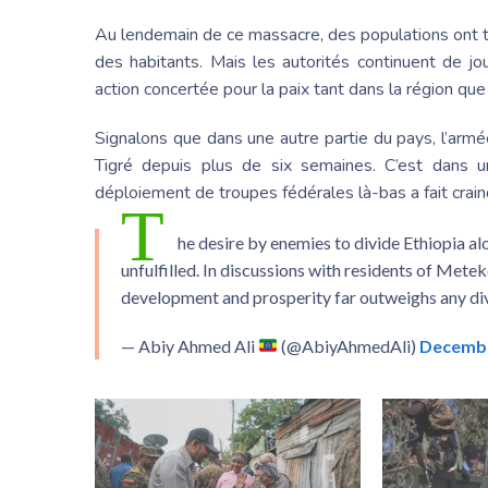
Au lendemain de ce massacre, des populations ont té
des habitants. Mais les autorités continuent de jou
action concertée pour la paix tant dans la région que
Signalons que dans une autre partie du pays, l’arm
Tigré depuis plus de six semaines. C’est dans 
déploiement de troupes fédérales là-bas a fait crain
T
he desire by enemies to divide Ethiopia alon
unfulfilled. In discussions with residents of Meteke
development and prosperity far outweighs any di
— Abiy Ahmed Ali
(@AbiyAhmedAli)
Decembe