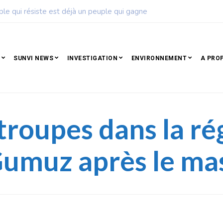
 béninoise de football dévoile son calendrier de la saison 2026 –
SUNVI NEWS
INVESTIGATION
ENVIRONNEMENT
A PRO
 troupes dans la ré
umuz après le ma