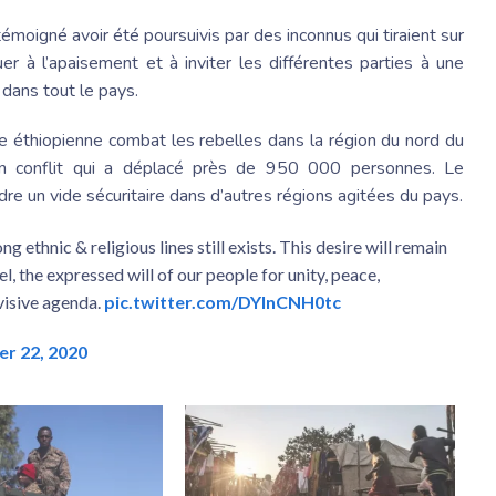
moigné avoir été poursuivis par des inconnus qui tiraient sur
er à l’apaisement et à inviter les différentes parties à une
 dans tout le pays.
ée éthiopienne combat les rebelles dans la région du nord du
un conflit qui a déplacé près de 950 000 personnes. Le
dre un vide sécuritaire dans d’autres régions agitées du pays.
g ethnic & religious lines still exists. This desire will remain
l, the expressed will of our people for unity, peace,
visive agenda.
pic.twitter.com/DYlnCNH0tc
r 22, 2020