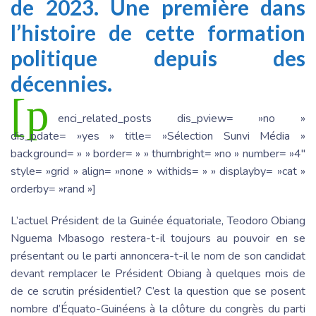
de 2023. Une première dans
l’histoire de cette formation
politique depuis des
décennies.
[p
enci_related_posts dis_pview= »no »
dis_pdate= »yes » title= »Sélection Sunvi Média »
background= » » border= » » thumbright= »no » number= »4″
style= »grid » align= »none » withids= » » displayby= »cat »
orderby= »rand »]
L’actuel Président de la Guinée équatoriale, Teodoro Obiang
Nguema Mbasogo restera-t-il toujours au pouvoir en se
présentant ou le parti annoncera-t-il le nom de son candidat
devant remplacer le Président Obiang à quelques mois de
de ce scrutin présidentiel? C’est la question que se posent
nombre d’Équato-Guinéens à la clôture du congrès du parti