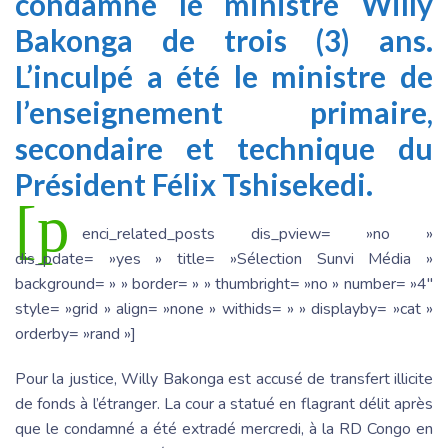
condamné le ministre Willy
Bakonga de trois (3) ans.
L’inculpé a été le ministre de
l’enseignement primaire,
secondaire et technique du
Président Félix Tshisekedi.
[p
enci_related_posts dis_pview= »no »
dis_pdate= »yes » title= »Sélection Sunvi Média »
background= » » border= » » thumbright= »no » number= »4″
style= »grid » align= »none » withids= » » displayby= »cat »
orderby= »rand »]
Pour la justice, Willy Bakonga est accusé de transfert illicite
de fonds à l’étranger. La cour a statué en flagrant délit après
que le condamné a été extradé mercredi, à la RD Congo en