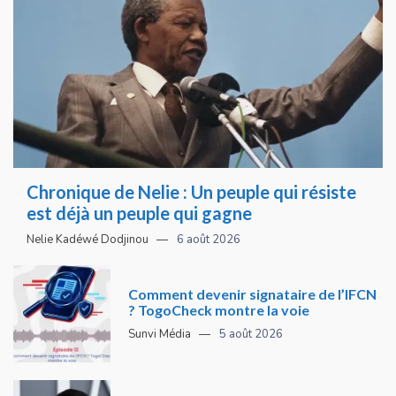
Chronique de Nelie : Un peuple qui résiste
est déjà un peuple qui gagne
Nelie Kadéwé Dodjinou
6 août 2026
Comment devenir signataire de l’IFCN
? TogoCheck montre la voie
Sunvi Média
5 août 2026