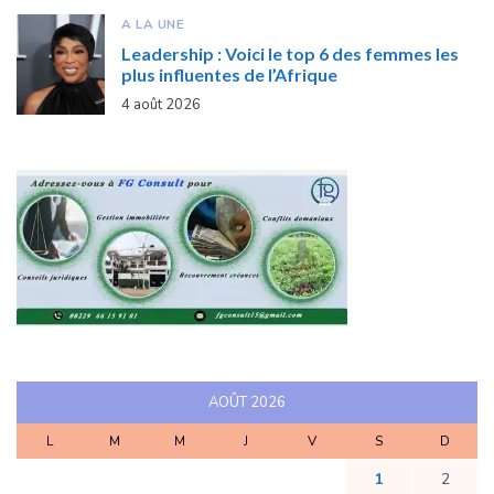
A LA UNE
Leadership : Voici le top 6 des femmes les
plus influentes de l’Afrique
4 août 2026
AOÛT 2026
L
M
M
J
V
S
D
1
2