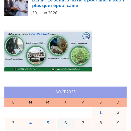
plus que républicaine
30 juillet 2026
AOÛT 2026
L
M
M
J
V
S
D
1
2
3
4
5
6
7
8
9