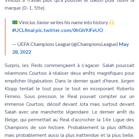
Vinicius Jr n’avait plus qu’à pousser le ballon pour ouvrir la
marque (0-1, 59e).
Vinícius Júnior writes his name into history
#UCLfinal
pic.twitter.com/0hGh9JFeUO
— UEFA Champions League (@ChampionsLeague)
May
28, 2022
Surpris, les Reds commençaient à s’agacer. Salah poussait
néanmoins Courtois à réaliser deux arrêts magnifiques pour
empêcher l’égalisation. Dans le dernier quart d’heure, Jürgen
Klopp tentait le tout pour le tout en incorporant Roberto
Firmino. Sous pression, le Real pouvait compter sur un
immense Courtois, décisif devant Jota mais surtout devant
Salah avec une manchette légendaire. Le dernier arrêt du
Belge, qui permettait au Real d’accrocher la 14e Ligue des
Champions de son histoire. Probablement la plus difficile,
mais probablement aussi la plus inattendue et la plus belle.