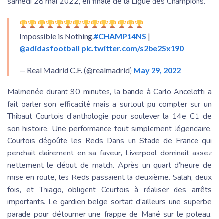
samedi 28 mai 2022, en finale de la Ligue des Champions.
Impossible is Nothing.
#CHAMP14NS
|
@adidasfootball
pic.twitter.com/s2be2Sx190
— Real Madrid C.F. (@realmadrid)
May 29, 2022
Malmenée durant 90 minutes, la bande à Carlo Ancelotti a
fait parler son efficacité mais a surtout pu compter sur un
Thibaut Courtois d’anthologie pour soulever la 14e C1 de
son histoire. Une performance tout simplement légendaire.
Courtois dégoûte les Reds Dans un Stade de France qui
penchait clairement en sa faveur, Liverpool dominait assez
nettement le début de match. Après un quart d’heure de
mise en route, les Reds passaient la deuxième. Salah, deux
fois, et Thiago, obligent Courtois à réaliser des arrêts
importants. Le gardien belge sortait d’ailleurs une superbe
parade pour détourner une frappe de Mané sur le poteau.