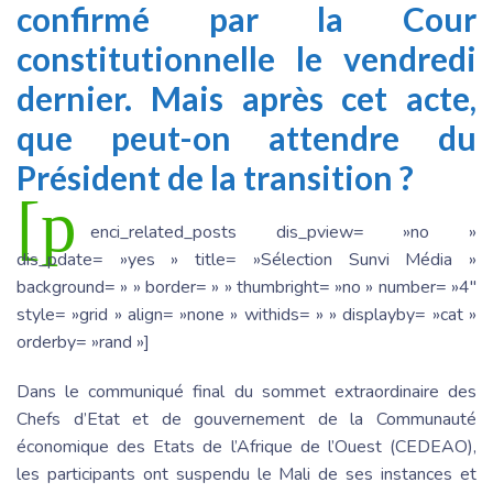
confirmé par la Cour
constitutionnelle le vendredi
dernier. Mais après cet acte,
que peut-on attendre du
Président de la transition ?
[p
enci_related_posts dis_pview= »no »
dis_pdate= »yes » title= »Sélection Sunvi Média »
background= » » border= » » thumbright= »no » number= »4″
style= »grid » align= »none » withids= » » displayby= »cat »
orderby= »rand »]
Dans le communiqué final du sommet extraordinaire des
Chefs d’Etat et de gouvernement de la Communauté
économique des Etats de l’Afrique de l’Ouest (CEDEAO),
les participants ont suspendu le Mali de ses instances et