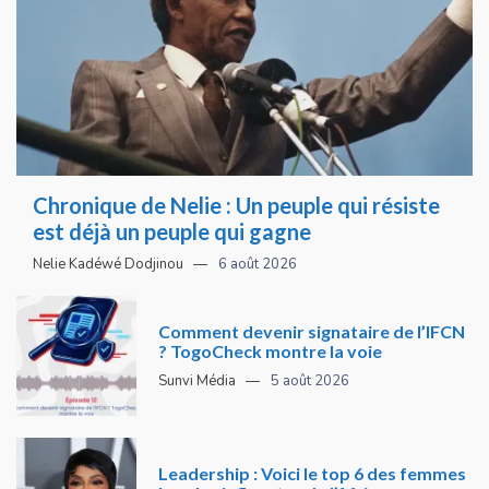
Chronique de Nelie : Un peuple qui résiste
est déjà un peuple qui gagne
Nelie Kadéwé Dodjinou
6 août 2026
Comment devenir signataire de l’IFCN
? TogoCheck montre la voie
Sunvi Média
5 août 2026
Leadership : Voici le top 6 des femmes