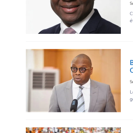
S
C
é
B
O
S
L
g