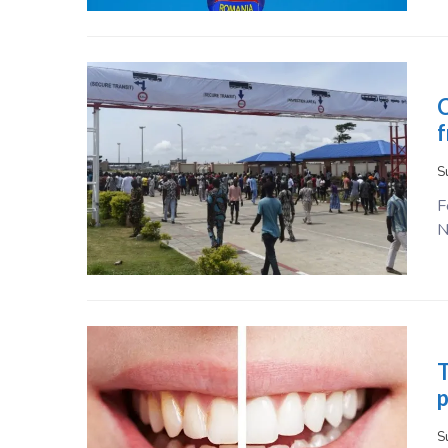
C
f
S
F
N
T
p
S