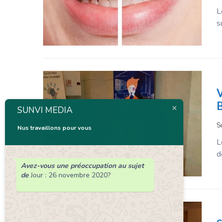
L
s
V
B
SUNVI MEDIA
S
Nus travaillons pour vous
L
d
Avez-vous une préoccupation au sujet
de
Jour :
26 novembre 2020
?