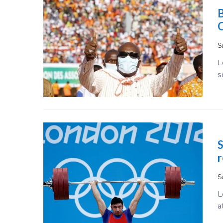
B
C
S
L
s
S
r
S
L
a