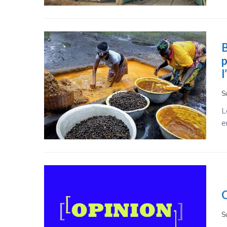
B
p
l
S
L
e
O
S