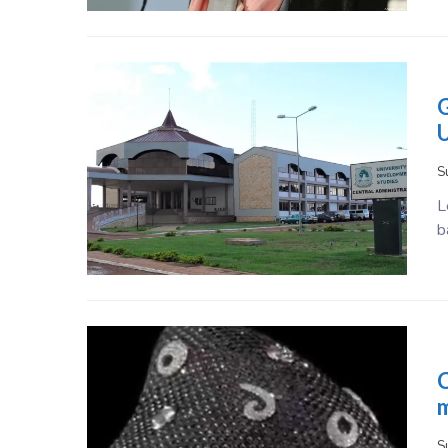
G
U
S
L
b
C
S