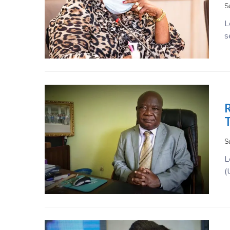
S
L
s
R
T
S
L
(