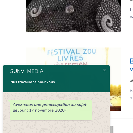
L
v
B
v
SUNVI MEDIA
S
Nus travaillons pour vous
S
r
Avez-vous une préoccupation au sujet
de
Jour :
17 novembre 2020
?