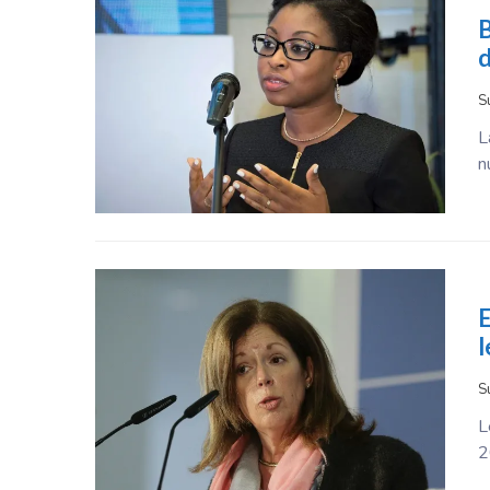
B
d
S
L
n
E
l
S
L
2