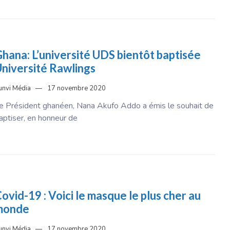
hana: L’université UDS bientôt baptisée
niversité Rawlings
unvi Média
17 novembre 2020
e Président ghanéen, Nana Akufo Addo a émis le souhait de
aptiser, en honneur de
ovid-19 : Voici le masque le plus cher au
monde
unvi Média
17 novembre 2020