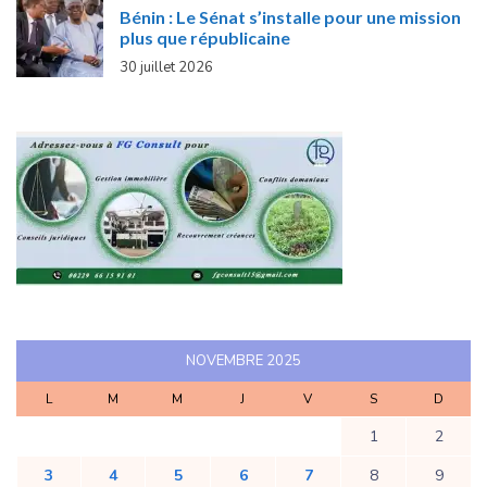
Bénin : Le Sénat s’installe pour une mission
plus que républicaine
30 juillet 2026
NOVEMBRE 2025
L
M
M
J
V
S
D
1
2
3
4
5
6
7
8
9