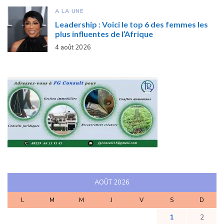
A LA UNE
Leadership : Voici le top 6 des femmes les
plus influentes de l’Afrique
4 août 2026
AOÛT 2026
L
M
M
J
V
S
D
1
2