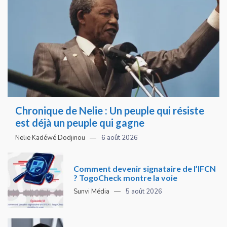
Chronique de Nelie : Un peuple qui résiste
est déjà un peuple qui gagne
Nelie Kadéwé Dodjinou
6 août 2026
Comment devenir signataire de l’IFCN
? TogoCheck montre la voie
Sunvi Média
5 août 2026