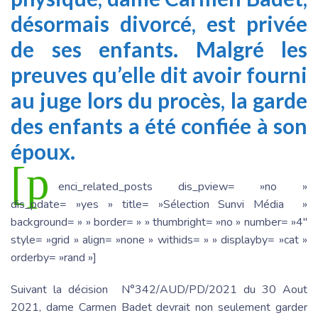
désormais divorcé, est privée
de ses enfants. Malgré les
preuves qu’elle dit avoir fourni
au juge lors du procès, la garde
des enfants a été confiée à son
époux.
[p
enci_related_posts dis_pview= »no »
dis_pdate= »yes » title= »Sélection Sunvi Média »
background= » » border= » » thumbright= »no » number= »4″
style= »grid » align= »none » withids= » » displayby= »cat »
orderby= »rand »]
Suivant la décision N°342/AUD/PD/2021 du 30 Aout
2021, dame Carmen Badet devrait non seulement garder