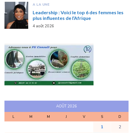
A LA UNE
Leadership : Voici le top 6 des femmes les
plus influentes de l’Afrique
4 août 2026
AOÛT 2026
L
M
M
J
V
S
D
1
2