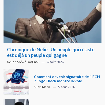
Chronique de Nelie : Un peuple qui résiste
est déjà un peuple qui gagne
Nelie Kadéwé Dodjinou
6 août 2026
Comment devenir signataire de l’IFCN
? TogoCheck montre la voie
Sunvi Média
5 août 2026