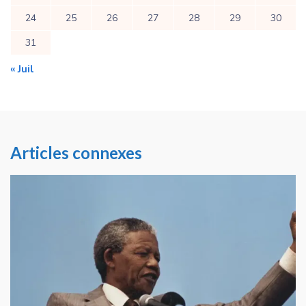
24
25
26
27
28
29
30
31
« Juil
Articles connexes