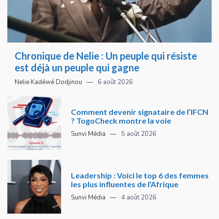
Chronique de Nelie : Un peuple qui résiste
est déjà un peuple qui gagne
Nelie Kadéwé Dodjinou
6 août 2026
Comment devenir signataire de l’IFCN
? TogoCheck montre la voie
Sunvi Média
5 août 2026
Leadership : Voici le top 6 des femmes
les plus influentes de l’Afrique
Sunvi Média
4 août 2026