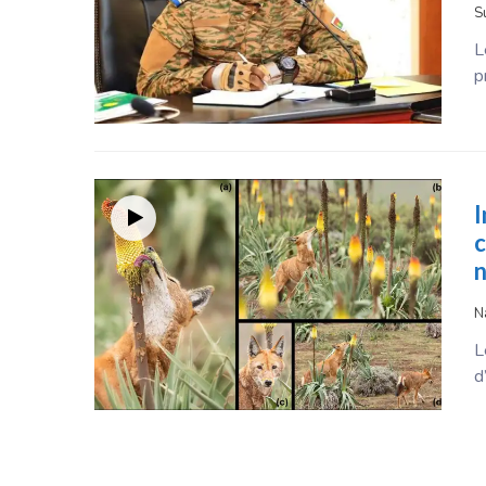
S
L
p
I
c
n
N
L
d