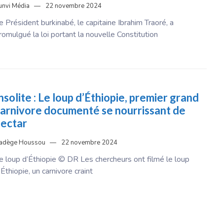
unvi Média
22 novembre 2024
e Président burkinabé, le capitaine Ibrahim Traoré, a
romulgué la loi portant la nouvelle Constitution
nsolite : Le loup d’Éthiopie, premier grand
arnivore documenté se nourrissant de
ectar
adège Houssou
22 novembre 2024
e loup d’Éthiopie © DR Les chercheurs ont filmé le loup
’Éthiopie, un carnivore craint