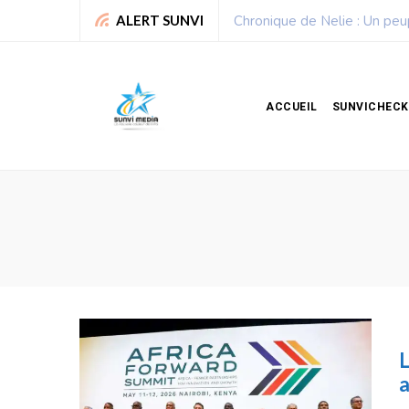
Chronique de Nelie : Un peu
ALERT SUNVI
ACCUEIL
SUNVICHECK
L
a