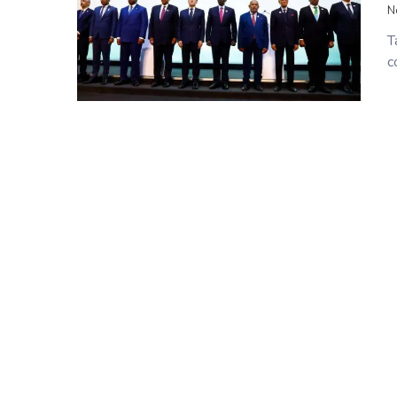
N
T
c