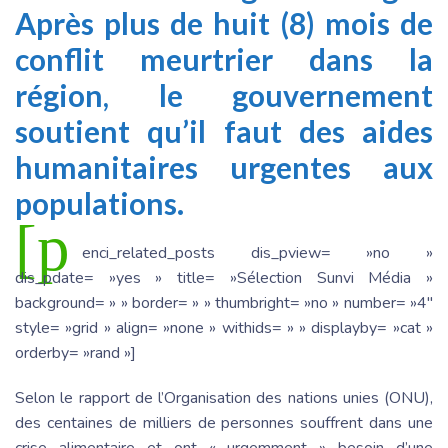
Après plus de huit (8) mois de
conflit meurtrier dans la
région, le gouvernement
soutient qu’il faut des aides
humanitaires urgentes aux
populations.
[p
enci_related_posts dis_pview= »no »
dis_pdate= »yes » title= »Sélection Sunvi Média »
background= » » border= » » thumbright= »no » number= »4″
style= »grid » align= »none » withids= » » displayby= »cat »
orderby= »rand »]
Selon le rapport de l’Organisation des nations unies (ONU),
des centaines de milliers de personnes souffrent dans une
crise alimentaire et ont « urgemment » besoin d’une