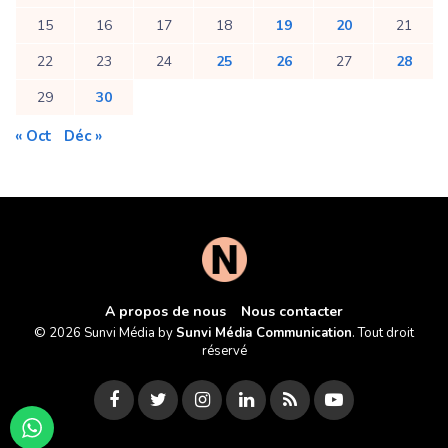
15
16
17
18
19
20
21
22
23
24
25
26
27
28
29
30
« Oct
Déc »
A propos de nous
Nous contacter
© 2026 Sunvi Média by
Sunvi Média Communication
. Tout droit
réservé