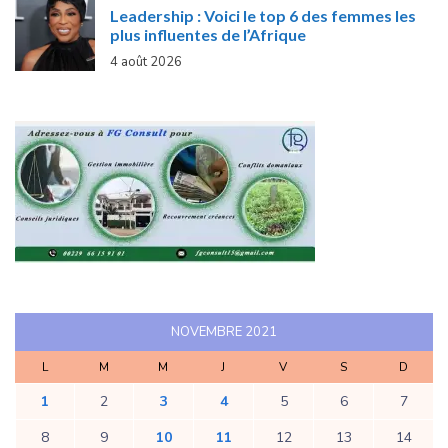
Leadership : Voici le top 6 des femmes les
plus influentes de l’Afrique
4 août 2026
NOVEMBRE 2021
L
M
M
J
V
S
D
1
2
3
4
5
6
7
8
9
10
11
12
13
14