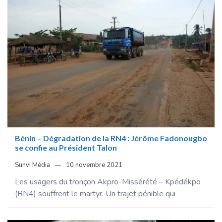
Bénin – Dégradation de la RN4 : Jérôme Fadonougbo
se confie au Président Talon
Sunvi Média
10 novembre 2021
Les usagers du tronçon Akpro-Missérété – Kpédékpo
(RN4) souffrent le martyr. Un trajet pénible qui