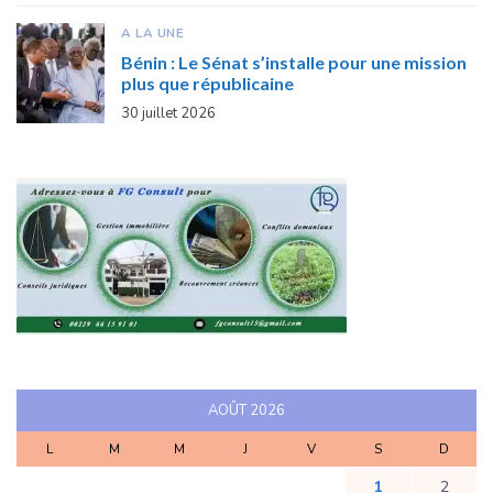
A LA UNE
Bénin : Le Sénat s’installe pour une mission
plus que républicaine
30 juillet 2026
AOÛT 2026
L
M
M
J
V
S
D
1
2