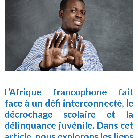
L’Afrique francophone fait
face à un défi interconnecté, le
décrochage scolaire et la
délinquance juvénile. Dans cet
article, nous explorons les liens