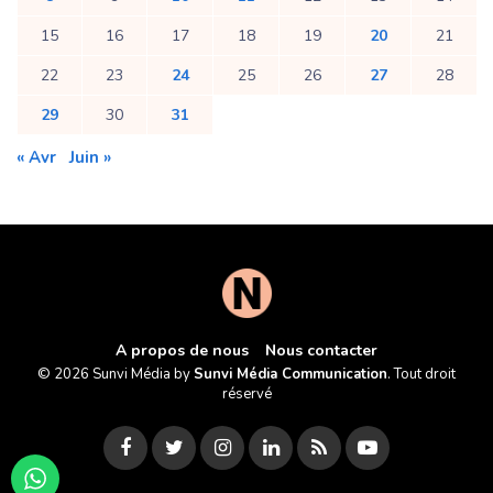
15
16
17
18
19
20
21
22
23
24
25
26
27
28
29
30
31
« Avr
Juin »
A propos de nous
Nous contacter
© 2026 Sunvi Média by
Sunvi Média Communication
. Tout droit
réservé