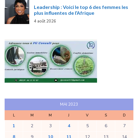
Leadership : Voici le top 6 des femmes les
plus influentes de l’Afrique
4 août 2026
MAI 2023
L
M
M
J
V
S
D
1
2
3
4
5
6
7
8
9
10
11
12
13
14