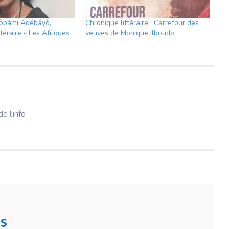
Ayòbámi Adébáyò,
Chronique littéraire : Carrefour des
ttéraire « Les Afriques
veuves de Monique Ilboudo
e l'info
s