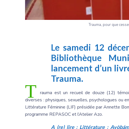
Trauma, pour que cessen
Le samedi 12 déce
Bibliothèque Muni
lancement d’un livr
Trauma.
T
rauma est un recueil de douze (12) témo
diverses : physiques, sexuelles, psychologues ou enc
Littérature Féminine (LIF) présidée par Annette Bo
programme REPASOC et l’Atelier Azo.
A (re) lire :
Littérature : Ayòbám