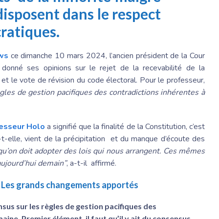
 disposent dans le respect
ratiques.
ws
ce dimanche 10 mars 2024, l’ancien président de la Cour
 donné ses opinions sur le rejet de la recevabilité de la
n et le vote de révision du code électoral. Pour le professeur,
ègles de gestion pacifiques des contradictions inhérentes à
esseur Holo
a signifié que la finalité de la Constitution, c’est
e-t-elle, vient de la précipitation et du manque d’écoute des
 qu’on doit adopter des lois qui nous arrangent. Ces mêmes
aujourd’hui demain”
, a-t-il affirmé.
l: Les grands changements apportés
nsus sur les règles de gestion pacifiques des
ine. Premier élément, il faut qu’il y ait du consensus,