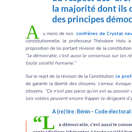
la majorité dont ils
des principes démoc
A
u micro de nos
confrères de Crystal ne
constitutionnelle, le professeur Théodore Holo a
proposition de loi portant révision de la constitutio
“la démocratie, c’est aussi le consensus sur les r
toute société humaine.”
Sur le rejet de la révision de la Constitution,
le prof
de garantir la liberté des citoyens. L’erreur, évoqu
citoyens.
“Ce n’est pas parce qu’on est au pouvoir
lois votées peuvent encore frapper le dirigeant d’
A (re) lire :
Bénin – Code électora
“L
a démocratie, c’est aussi le conse
contradictions inhérentes à toute société huma