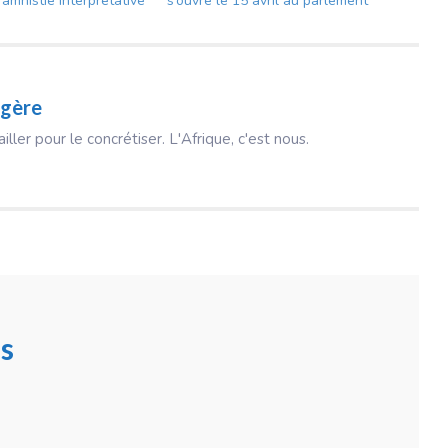
d’amnistie interprétative
s’ouvre le 15 avril au parlement
gère
ailler pour le concrétiser. L'Afrique, c'est nous.
s