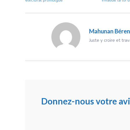
électoral promulgué
invalide la loi 
Mahunan Béren
Juste y croire et trav
Donnez-nous votre avi