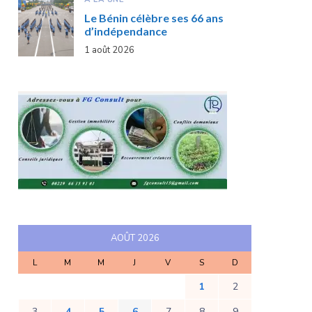
Le Bénin célèbre ses 66 ans
d’indépendance
1 août 2026
AOÛT 2026
L
M
M
J
V
S
D
1
2
3
4
5
6
7
8
9