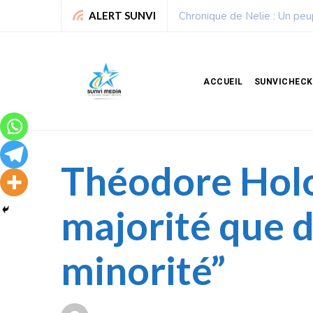
Sport : La Fédération bénino
ALERT SUNVI
ACCUEIL
SUNVICHECK
Théodore Holo:
majorité que d
minorité”