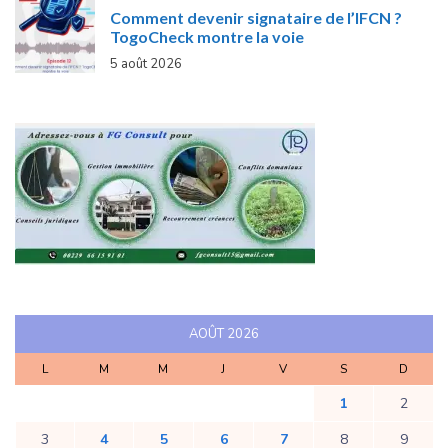
Comment devenir signataire de l’IFCN ?
TogoCheck montre la voie
5 août 2026
AOÛT 2026
L
M
M
J
V
S
D
1
2
3
4
5
6
7
8
9