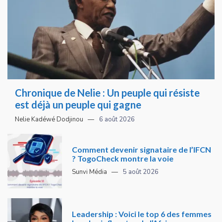
Chronique de Nelie : Un peuple qui résiste
est déjà un peuple qui gagne
Nelie Kadéwé Dodjinou
6 août 2026
Comment devenir signataire de l’IFCN
? TogoCheck montre la voie
Sunvi Média
5 août 2026
Leadership : Voici le top 6 des femmes