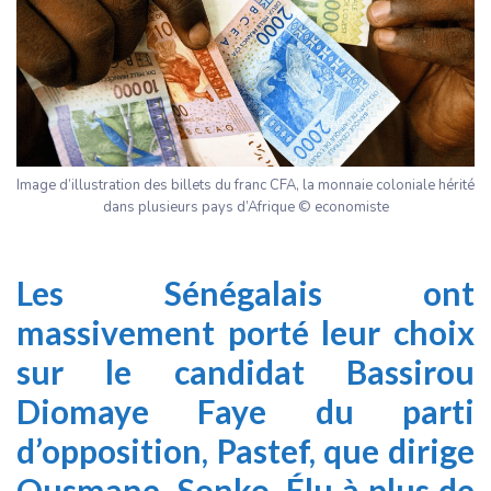
Image d’illustration des billets du franc CFA, la monnaie coloniale hérité
dans plusieurs pays d’Afrique © economiste
Les Sénégalais ont
massivement porté leur choix
sur le candidat Bassirou
Diomaye Faye du parti
d’opposition, Pastef, que dirige
Ousmane Sonko. Élu à plus de