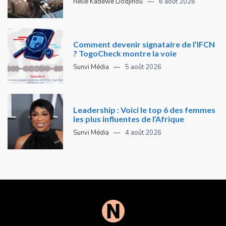
Nelie Kadéwé Dodjinou
6 août 2026
Comment devenir signataire de l’IFCN
? TogoCheck montre la voie
Sunvi Média
5 août 2026
Leadership : Voici le top 6 des femmes
les plus influentes de l’Afrique
Sunvi Média
4 août 2026