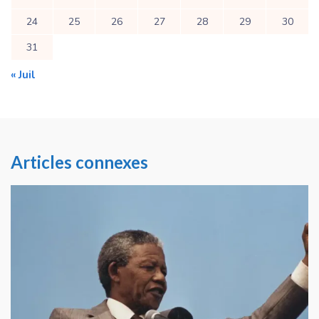
24
25
26
27
28
29
30
31
« Juil
Articles connexes