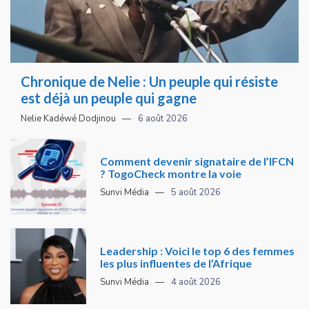
Chronique de Nelie : Un peuple qui résiste
est déjà un peuple qui gagne
Nelie Kadéwé Dodjinou
6 août 2026
Comment devenir signataire de l’IFCN
? TogoCheck montre la voie
Sunvi Média
5 août 2026
Leadership : Voici le top 6 des femmes
les plus influentes de l’Afrique
Sunvi Média
4 août 2026