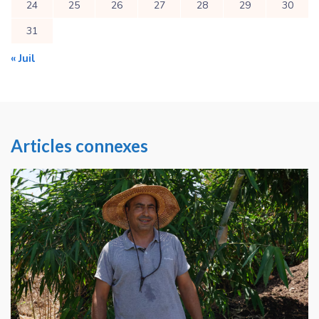
24
25
26
27
28
29
30
31
« Juil
Articles connexes