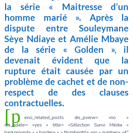
la série « Maitresse d’un
homme marié ». Après la
dispute entre Souleymane
Sèye Ndiaye et Amélie Mbaye
de la série « Golden », il
devenait évident que la
rupture était causée par un
problème de cachet et de non-
respect de des clauses
contractuelles.
[p
enci_related_posts dis_pview= »no »
dis_pdate= »yes » title= »Sélection Sunvi Média »
background= » » border= » » thumbright= »no » number= »4″