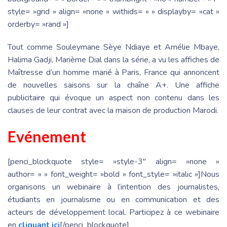
style= »grid » align= »none » withids= » » displayby= »cat »
orderby= »rand »]
Tout comme Souleymane Sèye Ndiaye et Amélie Mbaye,
Halima Gadji, Marième Dial dans la série, a vu les affiches de
Maîtresse d’un homme marié à Paris, France qui annoncent
de nouvelles saisons sur la chaîne A+. Une affiche
publicitaire qui évoque un aspect non contenu dans les
clauses de leur contrat avec la maison de production Marodi.
Evénement
[penci_blockquote style= »style-3″ align= »none »
author= » » font_weight= »bold » font_style= »italic »]Nous
organisons un webinaire à l’intention des journalistes,
étudiants en journalisme ou en communication et des
acteurs de développement local. Participez à ce webinaire
en
cliquant ici
[/penci_blockquote]