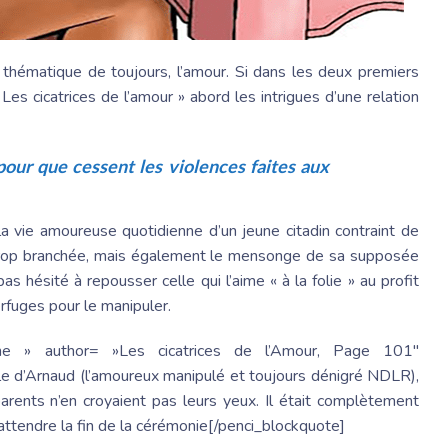
a thématique de toujours, l’amour. Si dans les deux premiers
« Les cicatrices de l’amour » abord les intrigues d’une relation
pour que cessent les violences faites aux
la vie amoureuse quotidienne d’un jeune citadin contraint de
 » trop branchée, mais également le mensonge de sa supposée
pas hésité à repousser celle qui l’aime « à la folie » au profit
erfuges pour le manipuler.
none » author= »Les cicatrices de l’Amour, Page 101″
able d’Arnaud (l’amoureux manipulé et toujours dénigré NDLR),
parents n’en croyaient pas leurs yeux. Il était complètement
 attendre la fin de la cérémonie[/penci_blockquote]