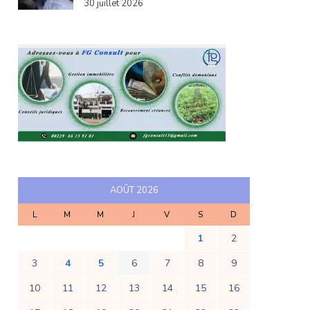
30 juillet 2026
AOÛT 2026
L
M
M
J
V
S
D
1
2
3
4
5
6
7
8
9
10
11
12
13
14
15
16