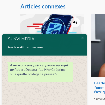
Articles connexes
SUNVI MEDIA
Nus travaillons pour vous
Avez-vous une préoccupation au sujet
de
Robert Dossou: “La HAAC réprime
plus qu’elle protège la presse”?
Comment devenir signataire de
Leader
l’IFCN ? TogoCheck montre la
femmes
voie
l’Afri
Sunvi Média
5 août 2026
Sunvi M