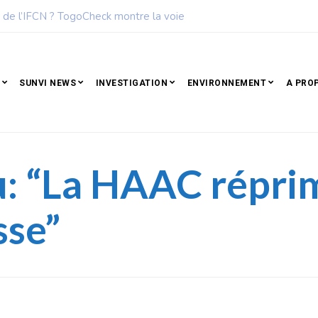
eadership : Voici le top 6 des femmes les plus influentes de l’Afri
SUNVI NEWS
INVESTIGATION
ENVIRONNEMENT
A PRO
: “La HAAC réprime
sse”