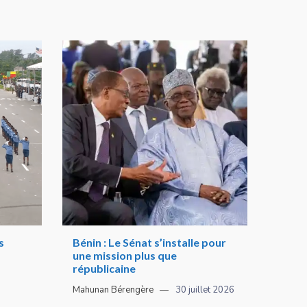
s
Bénin : Le Sénat s’installe pour
une mission plus que
républicaine
Mahunan Bérengère
30 juillet 2026