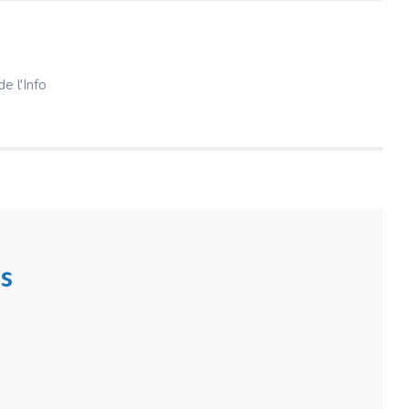
e l'Info
s